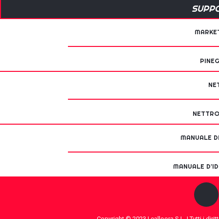
SUPPO
MARKE
PINE
NE
NETTRO
MANUALE DI
MANUALE D'I
Copyright © 2023 | ealloora S.L. | Tutti i diritti